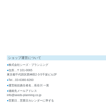
ショップ運営について
●
株式会社シーズ・プランニング
●
住所…〒101-0065
東京都千代田区西神田2-3-5千栄ビル2F
●
Tel…03-6380-8260
●
運営統括責任者名…長谷川 一英
●
連絡先メールアドレス
info@seeds-planning.co.jp
●
営業日…営業日カレンダーに準ずる