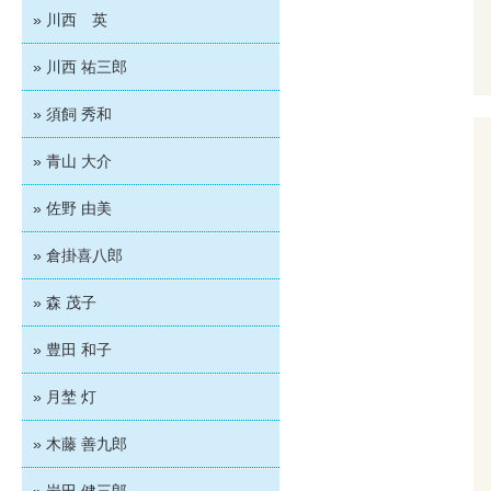
» 川西 英
» 川西 祐三郎
» 須飼 秀和
» 青山 大介
» 佐野 由美
» 倉掛喜八郎
» 森 茂子
» 豊田 和子
» 月埜 灯
» 木藤 善九郎
» 岩田 健三郎