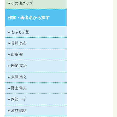
» その他グッズ
作家・著者名から探す
» もふもふ堂
» 長野 良市
» 山高 登
» 岩尾 克治
» 大澤 浩之
» 野上 隼夫
» 岡部 一子
» 濱谷 陽祐