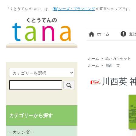
「くとうてん の tana」は、
(株)シーズ・プランニング
の直営ショップです。
ホーム
支
ホーム
>
絵ハガキセット
ホーム
>
川西 英
川西英 
カテゴリーから探す
» カレンダー