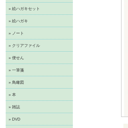
» 絵ハガキセット
» 絵ハガキ
» ノート
» クリアファイル
» 便せん
» 一筆箋
» 鳥瞰図
» 本
» 雑誌
» DVD