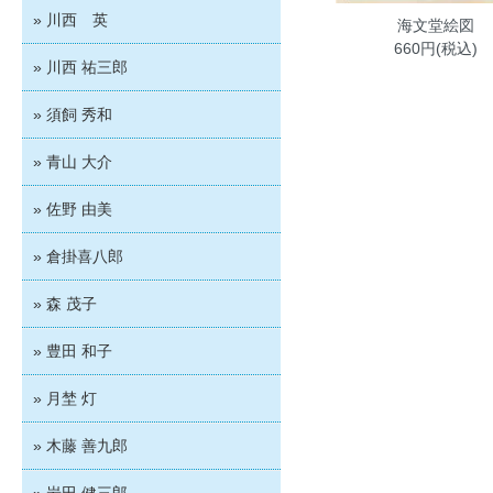
» 川西 英
海文堂絵図
660円(税込)
» 川西 祐三郎
» 須飼 秀和
» 青山 大介
» 佐野 由美
» 倉掛喜八郎
» 森 茂子
» 豊田 和子
» 月埜 灯
» 木藤 善九郎
» 岩田 健三郎