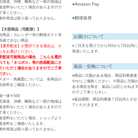
北海道、沖縄、離島など一部の地域は
●
Amazon Pay
途送料をいただく場合がありますので
了承ください。
●
郵便振替
海外発送は取り扱っておりません。
【大型商品（宅配便）】
当商品：カレンダー等の郵便ポスト等
お届けについて
投函できない商品
●
ご注文を受けてから3日から7日以内に
【通常配送】が選択できる場合は、そ
発送いたします。
らをお選びください。
常配送可能商品の場合、こちらを選択
れても「ネコポス」等の投函配送にさ
返品・交換について
ていただく場合がありますのでご了承
ださい。
●
商品に欠陥がある場合、商品到着後速
スター・鳥瞰図については、各商品の
やかにご連絡ください。※商品に欠陥
別送料をご確認ください。
ある場合を除き、返品には応じかねま
のでご了承ください。
国一律￥500
●
返品期限…商品到着後７日以内とさせ
北海道、沖縄、離島など一部の地域は
ていただきます。
途送料をいただく場合がありますので
了承ください。
途送料をいただく場合、ショップより
途送料をご連絡いたします。
海外発送は取り扱っておりません。