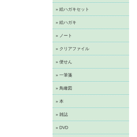
» 絵ハガキセット
» 絵ハガキ
» ノート
» クリアファイル
» 便せん
» 一筆箋
» 鳥瞰図
» 本
» 雑誌
» DVD