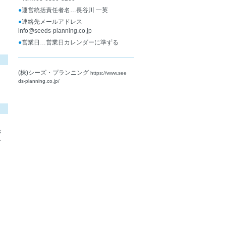
●
運営統括責任者名…長谷川 一英
●
連絡先メールアドレス
info@seeds-planning.co.jp
●
営業日…営業日カレンダーに準ずる
(株)シーズ・プランニング
https://www.see
ds-planning.co.jp/
が
す