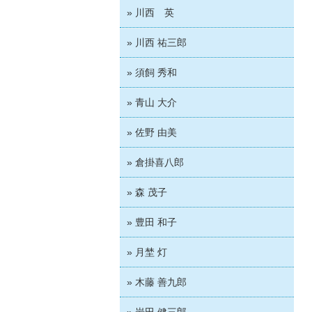
» 川西 英
» 川西 祐三郎
» 須飼 秀和
» 青山 大介
» 佐野 由美
» 倉掛喜八郎
» 森 茂子
» 豊田 和子
» 月埜 灯
» 木藤 善九郎
» 岩田 健三郎