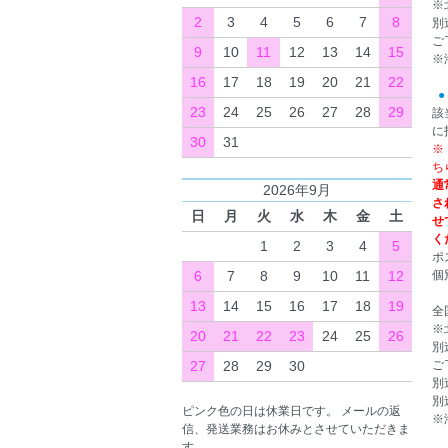
※
2
3
4
5
6
7
8
別
ご
9
10
11
12
13
14
15
※
16
17
18
19
20
21
22
●
23
24
25
26
27
28
29
該
に
30
31
※
ち
通
2026年9月
さ
日
月
火
水
木
金
土
せ
く
1
2
3
4
5
ポ
6
7
8
9
10
11
12
個
13
14
15
16
17
18
19
全
※
20
21
22
23
24
25
26
別
27
28
29
30
ご
別
別
ピンク色の日は休業日です。 メールの返
※
信、発送業務はお休みとさせていただきま
す。