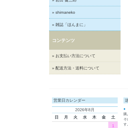
» shimaneko
» 雑誌「ほんまに」
コンテンツ
» お支払い方法について
» 配送方法・送料について
営業日カレンダー
●
2026年8月
購
日
月
火
水
木
金
土
そ
す
1