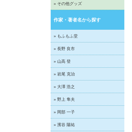
» その他グッズ
作家・著者名から探す
» もふもふ堂
» 長野 良市
» 山高 登
» 岩尾 克治
» 大澤 浩之
» 野上 隼夫
» 岡部 一子
» 濱谷 陽祐