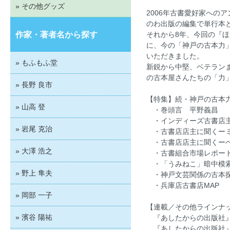
» その他グッズ
2006年古書愛好家への
のわ出版の編集で単行本
作家・著者名から探す
それから8年、今回の『
に、今の「神戸の古本力
いただきました。
» もふもふ堂
新鋭から中堅、ベテラン
の古本屋さんたちの「力
» 長野 良市
【特集】続・神戸の古本
» 山高 登
・巻頭言 平野義昌
・インディーズ古書店
» 岩尾 克治
・古書店店主に聞くーミ
・古書店店主に聞くーベ
» 大澤 浩之
・古書組合市場レポー
・「うみねこ」暗中模
» 野上 隼夫
・神戸文芸関係の古本探
・兵庫店古書店MAP
» 岡部 一子
【連載／その他ラインナ
» 濱谷 陽祐
『あしたからの出版社』
『あしたからの出版社』