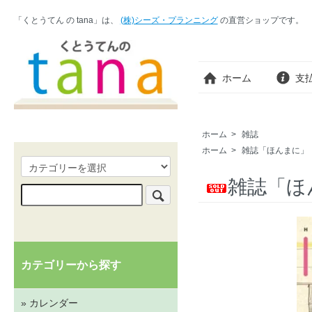
「くとうてん の tana」は、
(株)シーズ・プランニング
の直営ショップです。
ホーム
支
ホーム
>
雑誌
ホーム
>
雑誌「ほんまに」
雑誌「ほ
カテゴリーから探す
» カレンダー