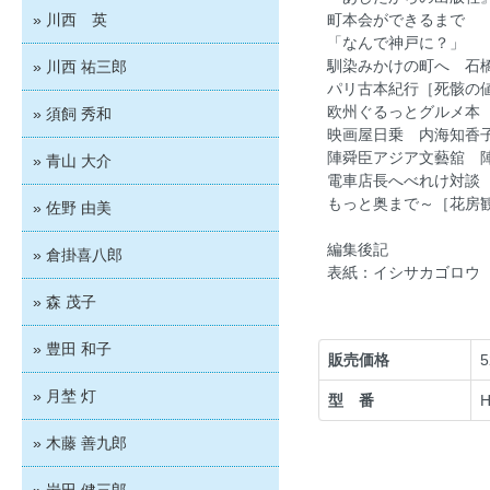
» 川西 英
町本会ができるまで ［
「なんで神戸に？」 ［
馴染みかけの町へ 石
» 川西 祐三郎
パリ古本紀行［死骸の値
欧州ぐるっとグルメ本 
» 須飼 秀和
映画屋日乗 内海知香
陣舜臣アジア文藝舘 
» 青山 大介
電車店長へべれけ対談
もっと奥まで～［花房観
» 佐野 由美
編集後記
» 倉掛喜八郎
表紙：イシサカゴロウ
» 森 茂子
» 豊田 和子
販売価格
» 月埜 灯
型 番
» 木藤 善九郎
» 岩田 健三郎