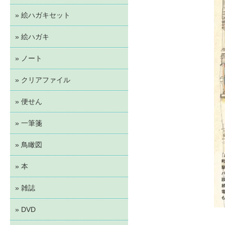
» 絵ハガキセット
» 絵ハガキ
» ノート
» クリアファイル
» 便せん
» 一筆箋
» 鳥瞰図
» 本
» 雑誌
» DVD