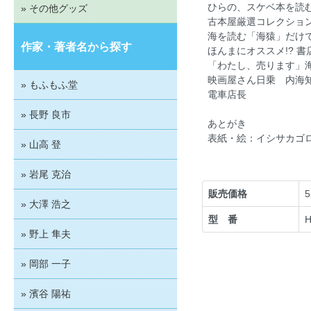
ひらの、スケベ本を読む『
» その他グッズ
古本屋厳選コレクション
海を読む「海猿」だけで
作家・著者名から探す
ほんまにオススメ!? 書
「わたし、売ります」海
映画屋さん日乗 内海
» もふもふ堂
電車店長
» 長野 良市
あとがき
表紙・絵：イシサカゴ
» 山高 登
» 岩尾 克治
販売価格
» 大澤 浩之
型 番
» 野上 隼夫
» 岡部 一子
» 濱谷 陽祐