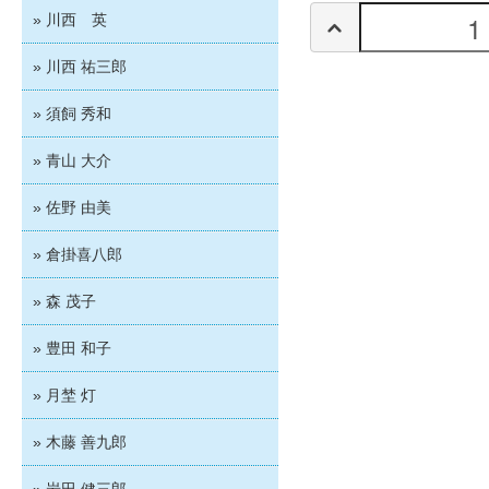
» 川西 英
» 川西 祐三郎
» 須飼 秀和
» 青山 大介
» 佐野 由美
» 倉掛喜八郎
» 森 茂子
» 豊田 和子
» 月埜 灯
» 木藤 善九郎
» 岩田 健三郎