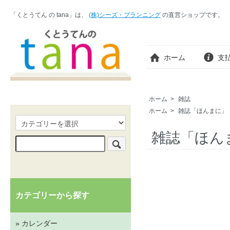
「くとうてん の tana」は、
(株)シーズ・プランニング
の直営ショップです。
ホーム
支
ホーム
>
雑誌
ホーム
>
雑誌「ほんまに」
雑誌「ほんま
カテゴリーから探す
» カレンダー