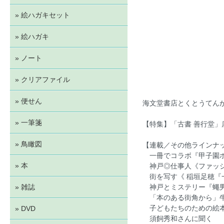
» 絵ハガキセット
» 絵ハガキ
» ノート
» クリアファイル
» 便せん
海文堂書店とくとうてん
» 一筆箋
【特集】「古書 善行堂
» 鳥瞰図
【連載／その他ラインナ
一冊でコラボ『甲子園
» 本
神戸◎仕事人《ファッシ
街を写す《 稲垣足穂『
» 雑誌
神戸とミステリー『蠅
「本のある街角から」
子どもたちのための絵本
» DVD
須飼秀和さんに聞く