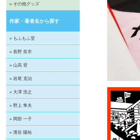
» その他グッズ
作家・著者名から探す
» もふもふ堂
» 長野 良市
» 山高 登
» 岩尾 克治
» 大澤 浩之
» 野上 隼夫
» 岡部 一子
» 濱谷 陽祐