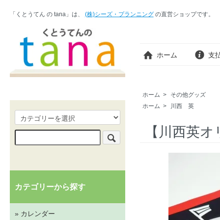
「くとうてん の tana」は、
(株)シーズ・プランニング
の直営ショップです。
ホーム
支
ホーム
>
その他グッズ
ホーム
>
川西 英
【川西英オ
カテゴリーから探す
» カレンダー