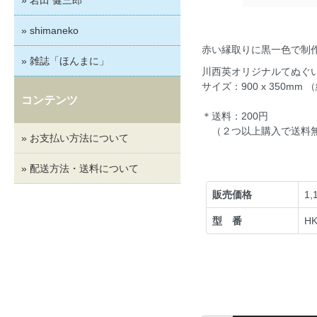
» shimaneko
赤い縁取りに黒一色で制
» 雑誌「ほんまに」
川西英オリジナルてぬぐ
サイズ：900 x 350mm 
コンテンツ
＊送料：200円
（２つ以上購入で送料
» お支払い方法について
» 配送方法・送料について
販売価格
1
型 番
H