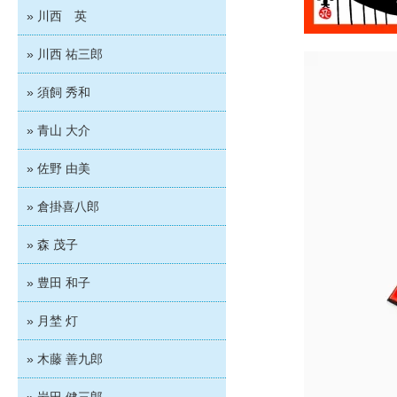
» 川西 英
» 川西 祐三郎
» 須飼 秀和
» 青山 大介
» 佐野 由美
» 倉掛喜八郎
» 森 茂子
» 豊田 和子
» 月埜 灯
» 木藤 善九郎
» 岩田 健三郎