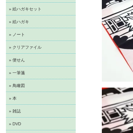
» 絵ハガキセット
» 絵ハガキ
» ノート
» クリアファイル
» 便せん
» 一筆箋
» 鳥瞰図
» 本
» 雑誌
» DVD