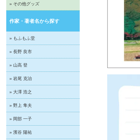
» その他グッズ
作家・著者名から探す
» もふもふ堂
» 長野 良市
» 山高 登
» 岩尾 克治
» 大澤 浩之
» 野上 隼夫
» 岡部 一子
» 濱谷 陽祐