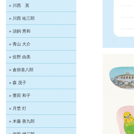
» 川西 英
» 川西 祐三郎
» 須飼 秀和
» 青山 大介
» 佐野 由美
» 倉掛喜八郎
» 森 茂子
» 豊田 和子
» 月埜 灯
» 木藤 善九郎
» 岩田 健三郎