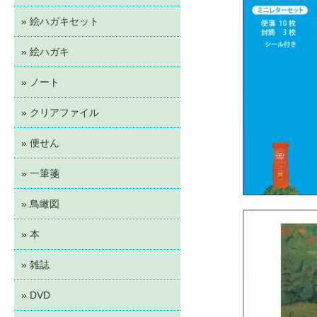
» 絵ハガキセット
» 絵ハガキ
» ノート
» クリアファイル
» 便せん
» 一筆箋
» 鳥瞰図
» 本
» 雑誌
» DVD