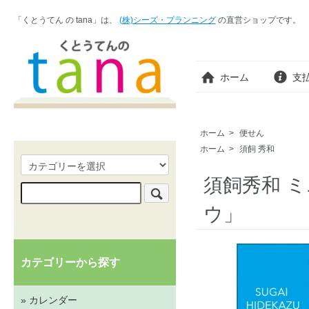
「くとうてん の tana」は、
(株)シーズ・プランニング
の直営ショップです。
ホーム
支
ホーム
>
便せん
ホーム
>
須飼 秀和
須飼秀和 
ウ」
カテゴリーから探す
» カレンダー