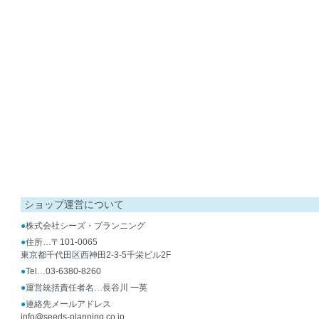
ショップ運営について
●
株式会社シーズ・プランニング
●
住所…〒101-0065
東京都千代田区西神田2-3-5千栄ビル2F
●
Tel…03-6380-8260
●
運営統括責任者名…長谷川 一英
●
連絡先メールアドレス
info@seeds-planning.co.jp