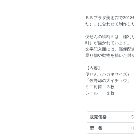
ＢＢプラザ美術館で201
た）」に合わせて制作し
便せんの絵柄面は、稲刈
町）が描かれています。
文字記入面には、郵便配
乗り物や動物を描いた封
【内容】
便せん（ハガキサイズ）
「佐野邸の大イチョウ」
ミニ封筒 ３枚
シール １枚
販売価格
型 番