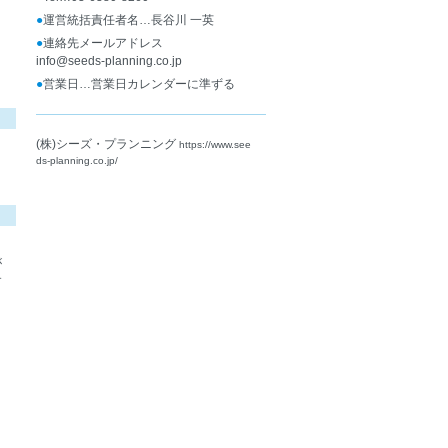
●
運営統括責任者名…長谷川 一英
●
連絡先メールアドレス
info@seeds-planning.co.jp
●
営業日…営業日カレンダーに準ずる
(株)シーズ・プランニング
https://www.see
ds-planning.co.jp/
が
す