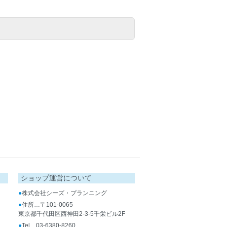
ショップ運営について
●
株式会社シーズ・プランニング
●
住所…〒101-0065
東京都千代田区西神田2-3-5千栄ビル2F
●
Tel…03-6380-8260