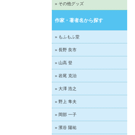
» その他グッズ
作家・著者名から探す
» もふもふ堂
» 長野 良市
» 山高 登
» 岩尾 克治
» 大澤 浩之
» 野上 隼夫
» 岡部 一子
» 濱谷 陽祐