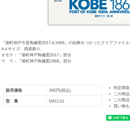
『港町神戸今昔鳥瞰図2017＆1868』の絵柄をつかったクリアファイ
A４サイズ、両面刷り。
オモテ：『港町神戸鳥瞰図2017』部分
ウ ラ：『港町神戸鳥瞰図1868』部分
特定商取
販売価格
385円(税込)
この商品
この商品
型 番
DACL01
買い物を