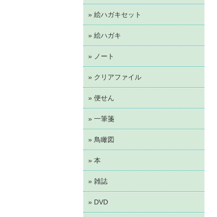
» 絵ハガキセット
» 絵ハガキ
» ノート
» クリアファイル
» 便せん
» 一筆箋
» 鳥瞰図
» 本
» 雑誌
» DVD