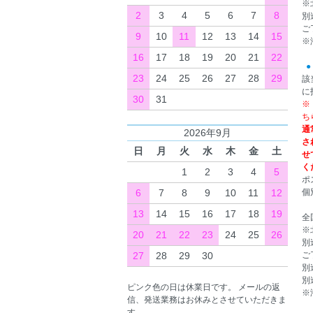
※
2
3
4
5
6
7
8
別
ご
9
10
11
12
13
14
15
※
16
17
18
19
20
21
22
●
23
24
25
26
27
28
29
該
に
30
31
※
ち
通
2026年9月
さ
日
月
火
水
木
金
土
せ
く
1
2
3
4
5
ポ
6
7
8
9
10
11
12
個
13
14
15
16
17
18
19
全
※
20
21
22
23
24
25
26
別
27
28
29
30
ご
別
別
ピンク色の日は休業日です。 メールの返
※
信、発送業務はお休みとさせていただきま
す。