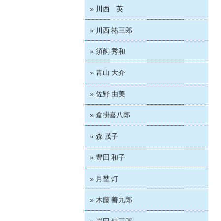
» 川西 英
» 川西 祐三郎
» 須飼 秀和
» 青山 大介
» 佐野 由美
» 倉掛喜八郎
» 森 茂子
» 豊田 和子
» 月埜 灯
» 木藤 善九郎
» 岩田 健三郎