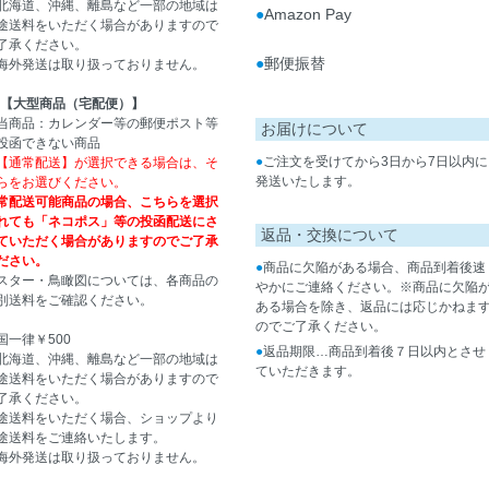
北海道、沖縄、離島など一部の地域は
●
Amazon Pay
途送料をいただく場合がありますので
了承ください。
●
郵便振替
海外発送は取り扱っておりません。
【大型商品（宅配便）】
当商品：カレンダー等の郵便ポスト等
お届けについて
投函できない商品
●
ご注文を受けてから3日から7日以内に
【通常配送】が選択できる場合は、そ
発送いたします。
らをお選びください。
常配送可能商品の場合、こちらを選択
れても「ネコポス」等の投函配送にさ
返品・交換について
ていただく場合がありますのでご了承
ださい。
●
商品に欠陥がある場合、商品到着後速
スター・鳥瞰図については、各商品の
やかにご連絡ください。※商品に欠陥
別送料をご確認ください。
ある場合を除き、返品には応じかねま
のでご了承ください。
国一律￥500
●
返品期限…商品到着後７日以内とさせ
北海道、沖縄、離島など一部の地域は
ていただきます。
途送料をいただく場合がありますので
了承ください。
途送料をいただく場合、ショップより
途送料をご連絡いたします。
海外発送は取り扱っておりません。