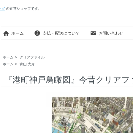
ング
の直営ショップです。
ホーム
支払・配送について
お問い合わせ
ホーム
>
クリアファイル
ホーム
>
青山 大介
『港町神戸鳥瞰図』今昔クリアフ