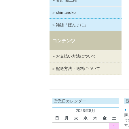
» shimaneko
» 雑誌「ほんまに」
コンテンツ
» お支払い方法について
» 配送方法・送料について
営業日カレンダー
●
2026年8月
購
日
月
火
水
木
金
土
そ
す
1