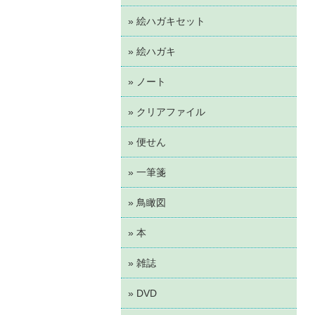
» 絵ハガキセット
» 絵ハガキ
» ノート
» クリアファイル
» 便せん
» 一筆箋
» 鳥瞰図
» 本
» 雑誌
» DVD