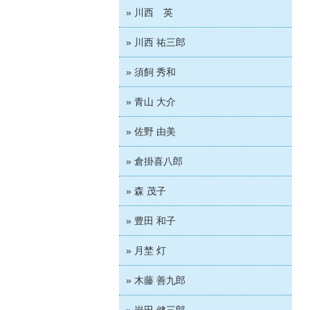
» 川西 英
» 川西 祐三郎
» 須飼 秀和
» 青山 大介
» 佐野 由美
» 倉掛喜八郎
» 森 茂子
» 豊田 和子
» 月埜 灯
» 木藤 善九郎
» 岩田 健三郎