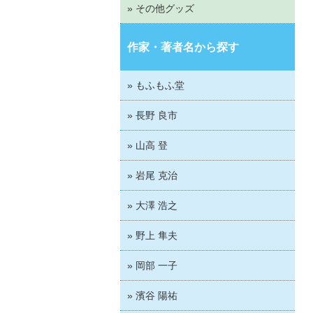
» その他グッズ
作家・著者名から探す
» もふもふ堂
» 長野 良市
» 山高 登
» 岩尾 克治
» 大澤 浩之
» 野上 隼夫
» 岡部 一子
» 濱谷 陽祐