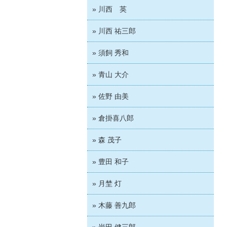
» 川西 英
» 川西 祐三郎
» 須飼 秀和
» 青山 大介
» 佐野 由美
» 倉掛喜八郎
» 森 茂子
» 豊田 和子
» 月埜 灯
» 木藤 善九郎
» 岩田 健三郎