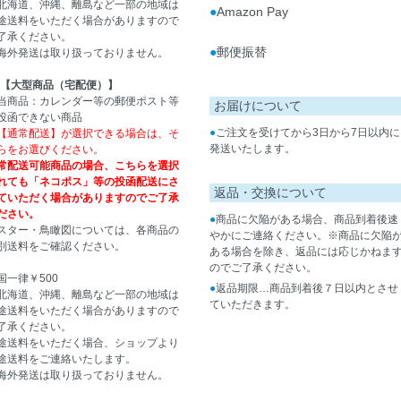
北海道、沖縄、離島など一部の地域は
●
Amazon Pay
途送料をいただく場合がありますので
了承ください。
●
郵便振替
海外発送は取り扱っておりません。
【大型商品（宅配便）】
当商品：カレンダー等の郵便ポスト等
お届けについて
投函できない商品
●
ご注文を受けてから3日から7日以内に
【通常配送】が選択できる場合は、そ
発送いたします。
らをお選びください。
常配送可能商品の場合、こちらを選択
れても「ネコポス」等の投函配送にさ
返品・交換について
ていただく場合がありますのでご了承
ださい。
●
商品に欠陥がある場合、商品到着後速
スター・鳥瞰図については、各商品の
やかにご連絡ください。※商品に欠陥
別送料をご確認ください。
ある場合を除き、返品には応じかねま
のでご了承ください。
国一律￥500
●
返品期限…商品到着後７日以内とさせ
北海道、沖縄、離島など一部の地域は
ていただきます。
途送料をいただく場合がありますので
了承ください。
途送料をいただく場合、ショップより
途送料をご連絡いたします。
海外発送は取り扱っておりません。