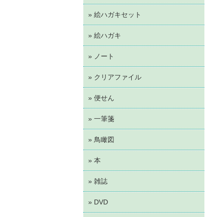
» 絵ハガキセット
» 絵ハガキ
» ノート
» クリアファイル
» 便せん
» 一筆箋
» 鳥瞰図
» 本
» 雑誌
» DVD