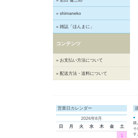
» shimaneko
» 雑誌「ほんまに」
コンテンツ
» お支払い方法について
» 配送方法・送料について
営業日カレンダー
●
2026年8月
購
日
月
火
水
木
金
土
そ
す
1