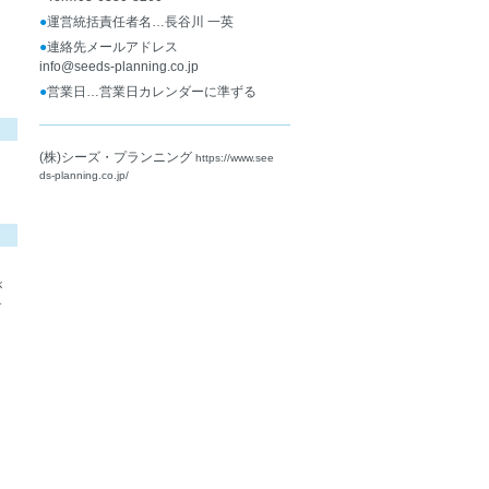
●
運営統括責任者名…長谷川 一英
●
連絡先メールアドレス
info@seeds-planning.co.jp
●
営業日…営業日カレンダーに準ずる
(株)シーズ・プランニング
https://www.see
ds-planning.co.jp/
が
す