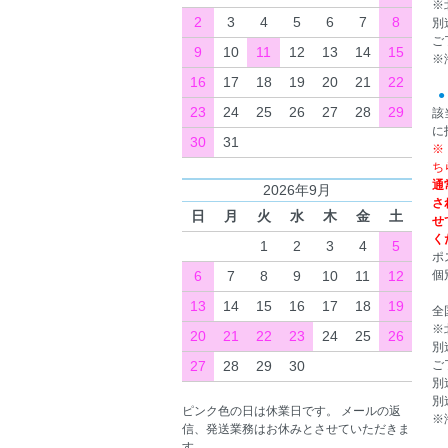
※
2
3
4
5
6
7
8
別
ご
9
10
11
12
13
14
15
※
16
17
18
19
20
21
22
●
23
24
25
26
27
28
29
該
に
30
31
※
ち
通
2026年9月
さ
日
月
火
水
木
金
土
せ
く
1
2
3
4
5
ポ
6
7
8
9
10
11
12
個
13
14
15
16
17
18
19
全
※
20
21
22
23
24
25
26
別
27
28
29
30
ご
別
別
ピンク色の日は休業日です。 メールの返
※
信、発送業務はお休みとさせていただきま
す。