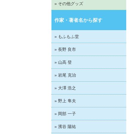
» その他グッズ
作家・著者名から探す
» もふもふ堂
» 長野 良市
» 山高 登
» 岩尾 克治
» 大澤 浩之
» 野上 隼夫
» 岡部 一子
» 濱谷 陽祐